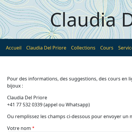
Aller au contenu principal
Claudia D
Accueil
Claudia Del Priore
Collections
Cours
Servic
Pour des informations, des suggestions, des cours en l
bijoux :
Claudia Del Priore
+41 77 532 0339 (appel ou Whatsapp)
Ou remplissez les champs ci-dessous pour envoyer un 
Votre nom