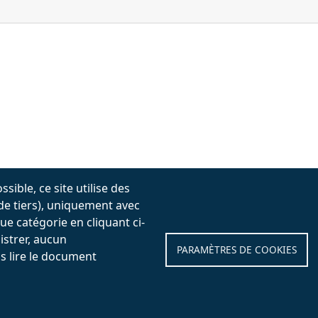
sible, ce site utilise des
 de tiers), uniquement avec
e catégorie en cliquant ci-
istrer, aucun
PARAMÈTRES DE COOKIES
s lire le document
oncepteur de Bijoux
Formateur Rhino Agréé
Lausanne (Su