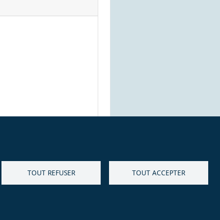
TOUT REFUSER
TOUT ACCEPTER
isse) - CHE 168.917.219