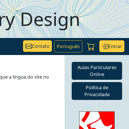
ry Design
Contato
Entrar
Português
Aulas Particulares
Online
que a língua do site no
Política de
Privacidade