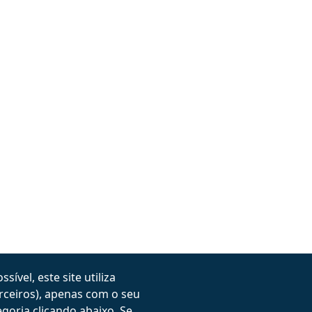
ível, este site utiliza
Designer de Jóias
Authorized Rhino Trainer
Lausanne (Sui
erceiros), apenas com o seu
goria clicando abaixo. Se