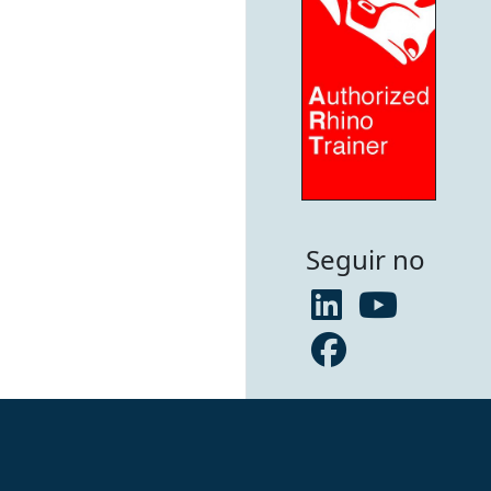
Seguir no
ça) - CHE 168.917.219