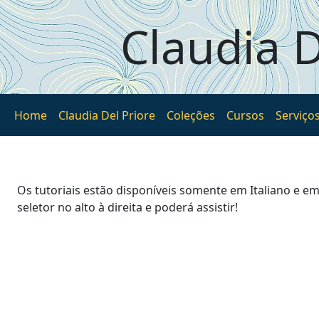
Pular para o conteúdo principal
Claudia D
Home
Claudia Del Priore
Coleções
Cursos
Serviço
Os tutoriais estão disponíveis somente em Italiano e em
seletor no alto à direita e poderá assistir!