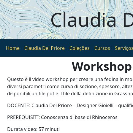
Pular para o conteúdo principal
Claudia D
Home
Claudia Del Priore
Coleções
Cursos
Serviço
Workshop 
Questo è il video workshop per creare una fedina in mo
diversi parametri come curva di sezione, spessore, alte
disponibili un file pdf e il file della definizione in Grassh
DOCENTE: Claudia Del Priore – Designer Gioielli – qualifi
PREREQUISITI: Conoscenza di base di Rhinoceros
Durata video: 57 minuti