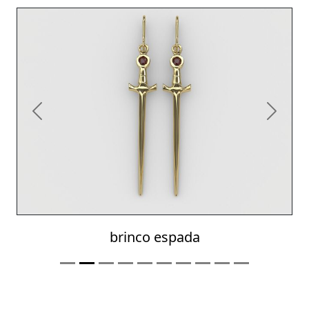
Previous
Next
brinco espada